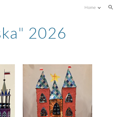
Home
ion
ska
" 202
6