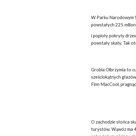
W Parku Narodowym Ska
powstałych 225 milion
i popioły pokryły drze
powstały skały. Tak oto
Grobla Olbrzymia to cu
sześciokątnych głazów 
Finn MacCool, pragnąc 
O zachodzie słońca ska
turystów. Wąwóz ma 44