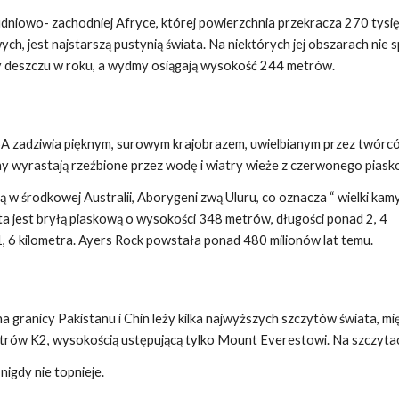
dniowo- zachodniej Afryce, której powierzchnia przekracza 270 tysi
h, jest najstarszą pustynią świata. Na niektórych jej obszarach nie 
 deszczu w roku, a wydmy osiągają wysokość 244 metrów.
A zadziwia pięknym, surowym krajobrazem, uwielbianym przez twórc
ny wyrastają rzeźbione przez wodę i wiatry wieże z czerwonego piask
ą w środkowej Australii, Aborygeni zwą Uluru, co oznacza “ wielki kamy
a jest bryłą piaskową o wysokości 348 metrów, długości ponad 2, 4
 1, 6 kilometra. Ayers Rock powstała ponad 480 milionów lat temu.
granicy Pakistanu i Chin leży kilka najwyższych szczytów świata, mi
etrów K2, wysokością ustępującą tylko Mount Everestowi. Na szczyta
nigdy nie topnieje.