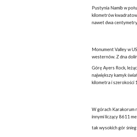
Pustynia Namib w połu
kilometrów kwadratowyc
nawet dwa centymetry
Monument Valley w US
westernów. Z dna doli
Górę Ayers Rock, leżąc
największy kamyk świat
kilometra i szerokości
W górach Karakorum na 
innymi liczący 8611 m
tak wysokich gór śnieg 