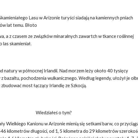
mieniałego Lasu w Arizonie turyści siadają na kamiennych pniach
ów lat temu. Błoto
wa, a z czasem ze związków minaralnych zawartch w tkance roślinnej
 las skamieniał.
d natury w północnej Irlandii. Nad morzem leży około 40 tysięcy
z bazaltu, pochodzenia wulkanicznego. Według legendy, ułożył je ol
zbudować most łączący Irlandię ze Szkocją.
Wiedziałeś o tym?
ły Wielkiego Kanionu w Arizonie mienią się setkami barw, co przyciąg
6 kilometrów długości, od 1, 5 kilometra do 29 kilometrów szerokośc