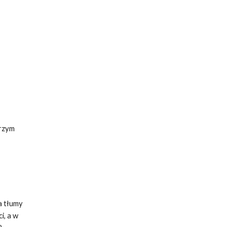
brzym
a tłumy
i, a w