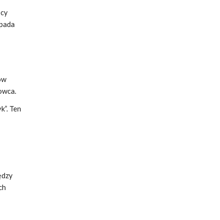
ęcy
spada
ów
owca.
k”. Ten
ędzy
ch