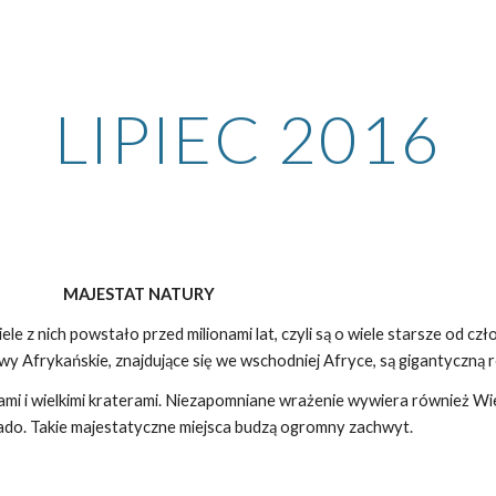
ip to main content
Skip to navigat
LIPIEC 2016
MAJESTAT NATURY
le z nich powstało przed milionami lat, czyli są o wiele starsze od cz
owy Afrykańskie, znajdujące się we wschodniej Afryce, są gigantyczną 
orami i wielkimi kraterami. Niezapomniane wrażenie wywiera również Wi
ado. Takie majestatyczne miejsca budzą ogromny zachwyt.