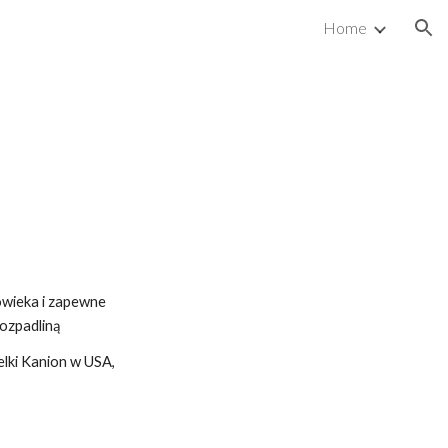
Home
ion
łowieka i zapewne
rozpadliną
elki Kanion w USA,