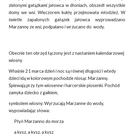
zielonymi gałązkami jałowca w dłoniach, obszedł wszystkie
domy we wsi. Wieczorem kukłę przejmowała młodzież. W
świetle zapalonych gałązek jałowca wyprowadzano
Marzannę ze wsi, podpalano i wrzucano do wody.
Obecnie ten obrzęd łączony jest z nastaniem kalendarzowej
wiosny
Właśnie 21 marca dzień i noc są równej długości i wtedy
dzieci idą w kolorowym pochodzie niosąc Marzannę.
Śpiewają przy tym wiosenne i harcerskie piosenki. Pochód
zamyka dziecko z gaikiem,
symbolem wiosny. Wyrzucają Marzanne do wody,
wypowiadając słowa:
Płyń Marzanno do morza
a kysz, a kysz, a kysz