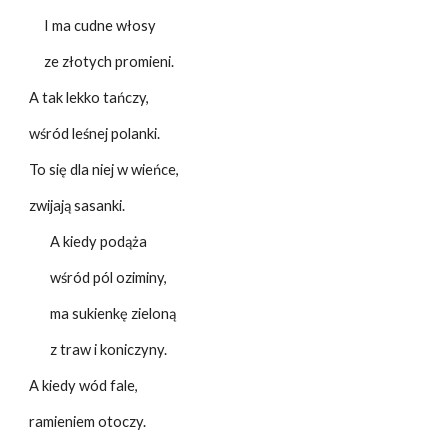
I ma cudne włosy
ze złotych promieni.
A tak lekko tańczy,
wśród leśnej polanki.
To się dla niej w wieńce,
zwijają sasanki.
A kiedy podąża
wśród pól oziminy,
ma sukienkę zieloną
z traw i koniczyny.
A kiedy wód fale,
ramieniem otoczy.