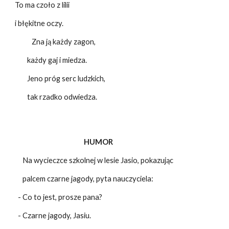
To ma czoło z lilii
i błękitne oczy.
Zna ją każdy zagon,
każdy gaj i miedza.
Jeno próg serc ludzkich,
tak rzadko odwiedza.
HUMOR
Na wycieczce szkolnej w lesie Jasio, pokazując
palcem czarne jagody, pyta nauczyciela:
- Co to jest, prosze pana?
- Czarne jagody, Jasiu.