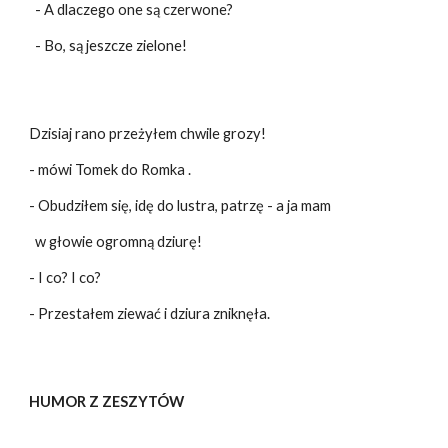
- A dlaczego one są czerwone?
- Bo, są jeszcze zielone!
Dzisiaj rano przeżyłem chwile grozy!
- mówi Tomek do Romka .
- Obudziłem się, idę do lustra, patrzę - a ja mam
w głowie ogromną dziurę!
- I co? I co?
- Przestałem ziewać i dziura zniknęła.
HUMOR Z ZESZYTÓW