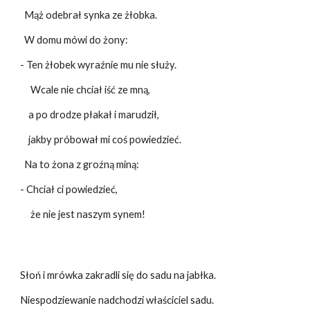
Mąż odebrał synka ze żłobka.
W domu mówi do żony:
- Ten żłobek wyraźnie mu nie służy.
Wcale nie chciał iść ze mną,
a po drodze płakał i marudził,
jakby próbował mi coś powiedzieć.
Na to żona z groźną miną:
- Chciał ci powiedzieć,
że nie jest naszym synem!
Słoń i mrówka zakradli się do sadu na jabłka.
Niespodziewanie nadchodzi właściciel sadu.