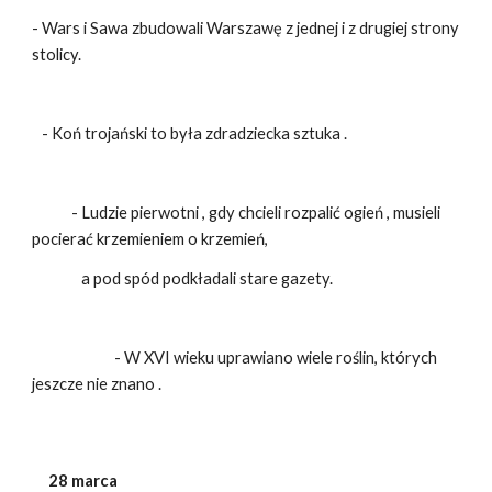
- Wars i Sawa zbudowali Warszawę z jednej i z drugiej strony
stolicy.
- Koń trojański to była zdradziecka sztuka .
- Ludzie pierwotni , gdy chcieli rozpalić ogień , musieli
pocierać krzemieniem o krzemień,
a pod spód podkładali stare gazety.
- W XVI wieku uprawiano wiele roślin, których
jeszcze nie znano .
28 marca