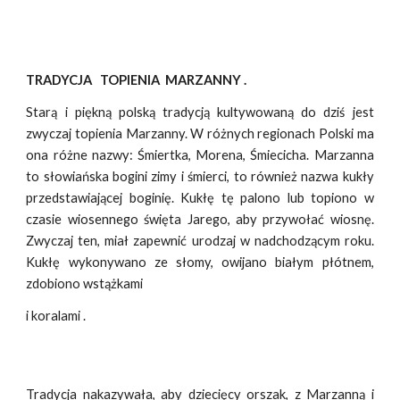
TRADYCJA TOPIENIA MARZANNY .
Starą i piękną polską tradycją kultywowaną do dziś jest
zwyczaj topienia Marzanny. W różnych regionach Polski ma
ona różne nazwy: Śmiertka, Morena, Śmiecicha. Marzanna
to słowiańska bogini zimy i śmierci, to również nazwa kukły
przedstawiającej boginię. Kukłę tę palono lub topiono w
czasie wiosennego święta Jarego, aby przywołać wiosnę.
Zwyczaj ten, miał zapewnić urodzaj w nadchodzącym roku.
Kukłę wykonywano ze słomy, owijano białym płótnem,
zdobiono wstążkami
i koralami .
Tradycja nakazywała, aby dziecięcy orszak, z Marzanną i