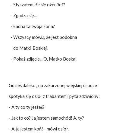
- Słyszałem, że się ożeniłeś?
- Zgadza się...
- Ładna ta twoja żona?
- Wszyscy mówią, że jest podobna
do Matki Boskiej.
- Pokaż zdjęcie... O, Matko Boska!
Gdzieś daleko , na zakurzonej wiejskiej drodze
spotyka się osioł z trabantem i pyta zdziwiony:
- A ty co ty jesteś?
- Jak to co? Ja jestem samochód! A, ty?
- A, ja jestem koń! - mówi osioł,