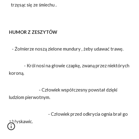
trzęsąc się ze śmiechu
.
HUMOR Z ZESZYTÓW
- Żołnierze noszą zielone mundury , żeby udawać trawę.
- Król nosi na głowie czapkę, zwaną przez niektórych
koroną.
- Człowiek współczesny powstał dzięki
ludziom pierwotnym.
- Człowiek przed odkrycia ognia brał go
z błyskawic.