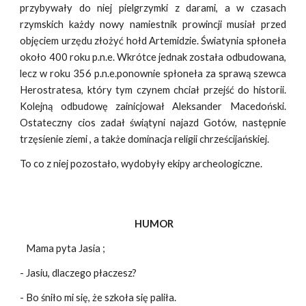
przybywały do niej pielgrzymki z darami, a w czasach
rzymskich każdy nowy namiestnik prowincji musiał przed
objęciem urzędu złożyć hołd Artemidzie. Światynia spłoneła
około 400 roku p.n.e. Wkrótce jednak została odbudowana,
lecz w roku 356 p.n.e.ponownie spłoneła za sprawą szewca
Herostratesa, który tym czynem chciał przejść do historii.
Kolejną odbudowę zainicjował Aleksander Macedoński.
Ostateczny cios zadał świątyni najazd Gotów, następnie
trzęsienie ziemi , a także dominacja religii chrześcijańskiej.
To co z niej pozostało, wydobyły ekipy archeologiczne.
HUMOR
Mama pyta Jasia ;
- Jasiu, dlaczego płaczesz?
- Bo śniło mi się, że szkoła się paliła.