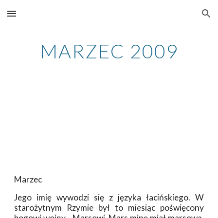
Skip to main content
Skip to navigation
MARZEC 2009
Marzec
Jego imię wywodzi się z języka łacińskiego. W
starożytnym Rzymie był to miesiąc poświęcony
bogowi wojny - Marsowi. Mars minę miał marsową,