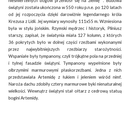
nieśmiertelnych bogów przeniósł się na ziemię ''. Budowa
świątyni została ukończona w 550 roku p.n.e. po 120 latach
od jej rozpoczęcia dzięki darowiźnie legendarnego króla
Krezusa z Lidii. Jej wymiary wynosiły 111x55 m. Wzniesiona
była w stylu jońskim. Rzymski mędrzec i historyk, Pliniusz
starszy, zapisał, że światynia miała 127 kolumn, z których
36 pokrytych było w dolnej części rzeźbami wykonanymi
przez najwybitniejszych rzeźbiarzy starożytności.
Wspaniałe były tympanony, czyli trójkątne pola na przedniej
i tylnej fasadzie świątyni. Tympanony wypełnione były
olbrzymimi marmurowymi płaskorzeźbami. Jedna z nich
przedstawiała Artemidę z łukiem i jeleniem wśród nimf.
Naroża dachu zdobiły cztery marmurowe byki nienaturalnej
wielkości. Wewnątrz świątyni stał ołtarz z cedrową statuą
bogini Artemidy.