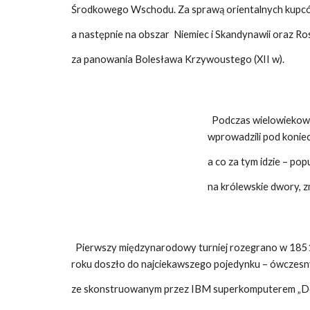
Środkowego Wschodu. Za sprawą orientalnych kupców
a następnie na obszar Niemiec i Skandynawii oraz Rosj
za panowania Bolesława Krzywoustego (XII w).
Podczas wielowiekowej
wprowadzili pod koniec
a co za tym idzie – pop
na królewskie dwory, z
Pierwszy międzynarodowy turniej rozegrano w 1851 r
roku doszło do najciekawszego pojedynku – ówczesny 
ze skonstruowanym przez IBM superkomputerem „De