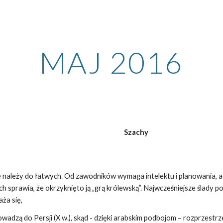
ip to main content
Skip to navigat
MAJ 2016
Szachy
e należy do łatwych. Od zawodników wymaga intelektu i planowania, a
h sprawia, że okrzyknięto ją „grą królewską”. Najwcześniejsze ślady po
ża się,
wadzą do Persji (X w.), skąd - dzięki arabskim podbojom – rozprzestrze