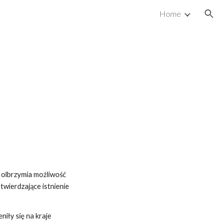
Home
ion
 olbrzymia możliwość
twierdzające istnienie
niły się na kraje