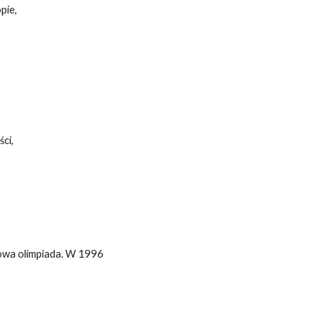
pie,
ci,
howa olimpiada. W 1996