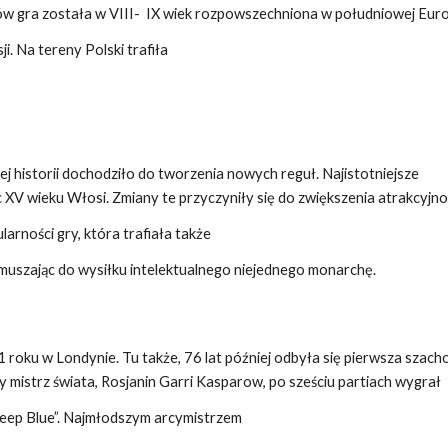
 gra została w VIII- IX wiek rozpowszechniona w południowej Euro
i. Na tereny Polski trafiła
 historii dochodziło do tworzenia nowych reguł. Najistotniejsze
 XV wieku Włosi. Zmiany te przyczyniły się do zwiększenia atrakcyjnoś
ularności gry, która trafiała także
muszając do wysiłku intelektualnego niejednego monarchę.
oku w Londynie. Tu także, 76 lat później odbyła się pierwsza szac
mistrz świata, Rosjanin Garri Kasparow, po sześciu partiach wygrał
ep Blue”. Najmłodszym arcymistrzem