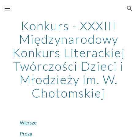
Skip to main content
Skip to navigation
Konkurs - XXXIII
Międzynarodowy
Konkurs Literackiej
Twórczości Dzieci i
Młodzieży im. W.
Chotomskiej
Wiersze
Proza